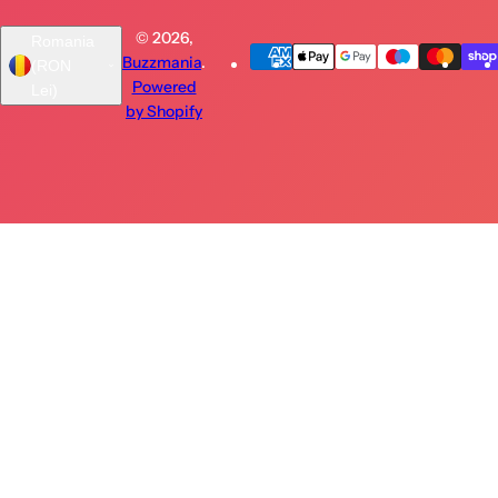
© 2026,
Romania
Buzzmania
.
(RON
Powered
Lei)
by Shopify