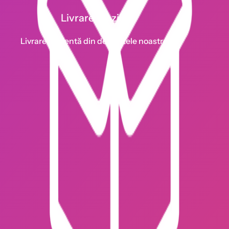
Livrare 1-2 zile
Livrare eficientă din depozitele noastre