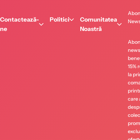
Abon
Contactează-
Politici
Comunitatea
News
ne
Noastră
Abon
newsl
benef
15% 
la pr
coman
print
care 
despr
colecț
promo
exclu
ofert