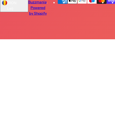
Buzzmania
.
(RON
Powered
Lei)
by Shopify