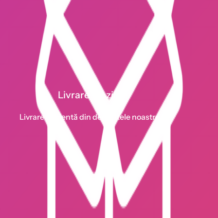
Livrare 1-2 zile
Livrare eficientă din depozitele noastre