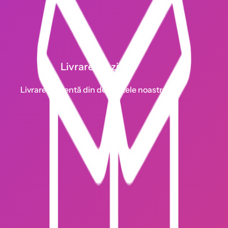
Livrare 1-2 zile
Livrare eficientă din depozitele noastre