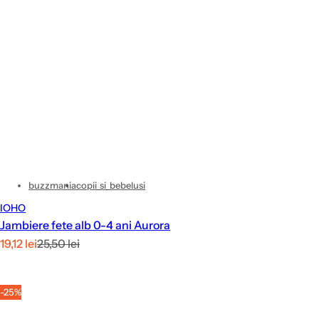
buzzmania
copii_si_bebelusi
IOHO
Jambiere fete alb 0-4 ani Aurora
P
P
19,12 lei
25,50 lei
r
r
e
e
-25%
ț
ț
r
s