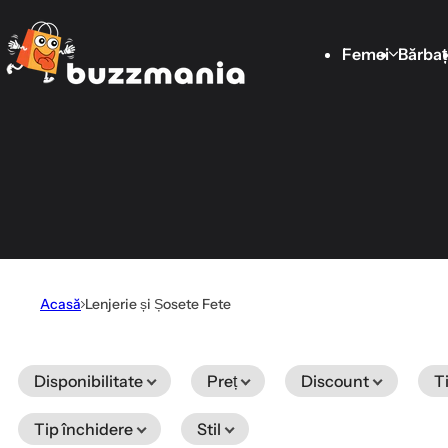
Mergi direct la conținut
Femei
Bărbaț
Acasă
Lenjerie și Șosete Fete
Disponibilitate
Preț
Discount
T
Tip închidere
Stil